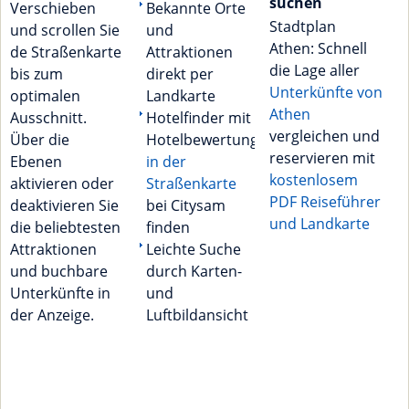
suchen
Verschieben
Bekannte Orte
Stadtplan
und scrollen Sie
und
Athen: Schnell
de Straßenkarte
Attraktionen
die Lage aller
bis zum
direkt per
Unterkünfte von
optimalen
Landkarte
Athen
Ausschnitt.
Hotelfinder mit
vergleichen und
Über die
Hotelbewertungen
reservieren mit
Ebenen
in der
kostenlosem
aktivieren oder
Straßenkarte
PDF Reiseführer
deaktivieren Sie
bei Citysam
und Landkarte
die beliebtesten
finden
Attraktionen
Leichte Suche
und buchbare
durch Karten-
Unterkünfte in
und
der Anzeige.
Luftbildansicht